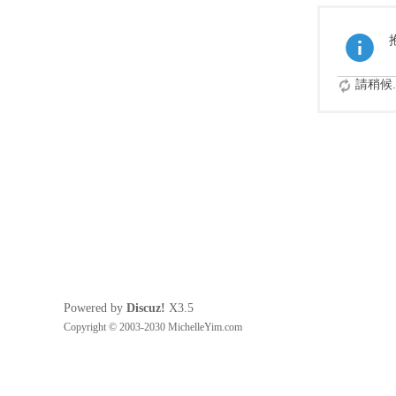
請稍候..
Powered by
Discuz!
X3.5
Copyright © 2003-2030 MichelleYim.com