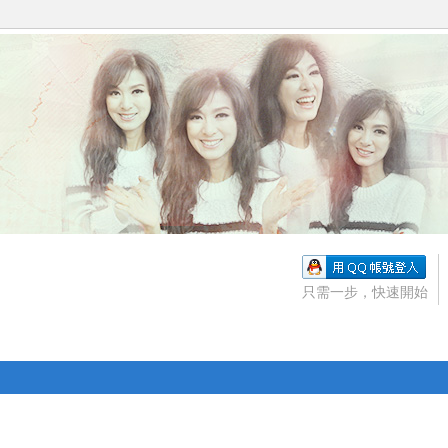
只需一步，快速開始