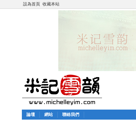
設為首頁
收藏本站
論壇
網站
聯絡我們