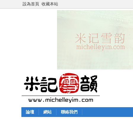
設為首頁
收藏本站
論壇
網站
聯絡我們