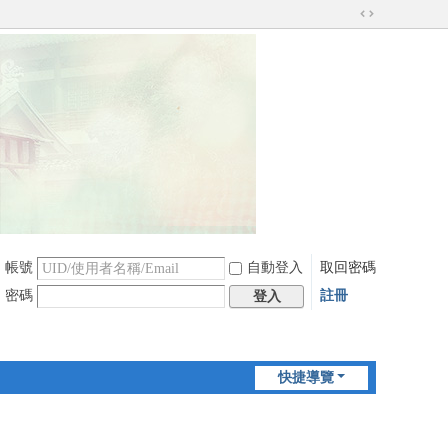
切
換
到
寬
版
帳號
自動登入
取回密碼
密碼
註冊
登入
快捷導覽