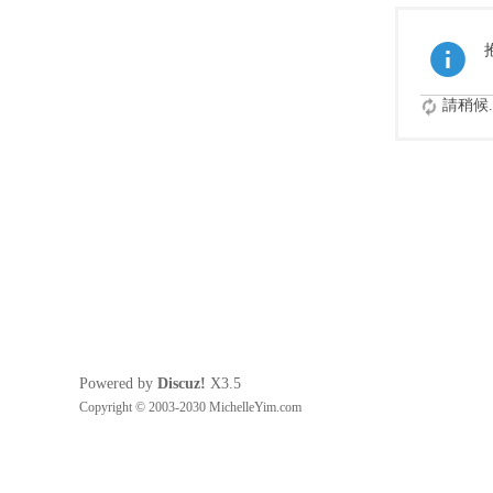
請稍候..
Powered by
Discuz!
X3.5
Copyright © 2003-2030 MichelleYim.com