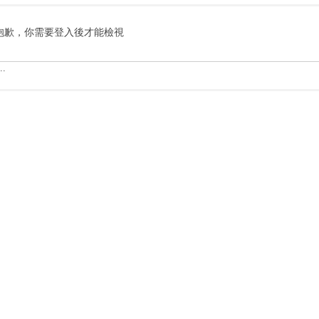
抱歉，你需要登入後才能檢視
.