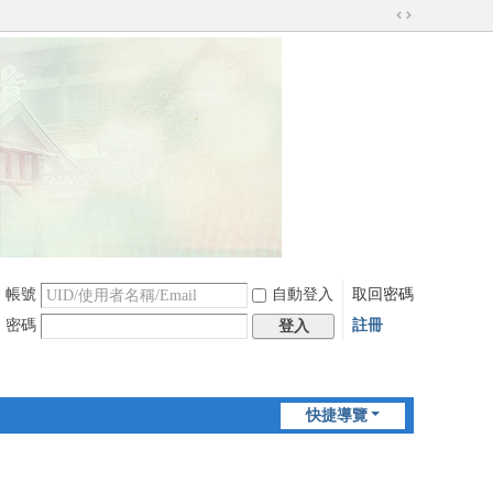
切
換
到
寬
版
帳號
自動登入
取回密碼
密碼
註冊
登入
快捷導覽