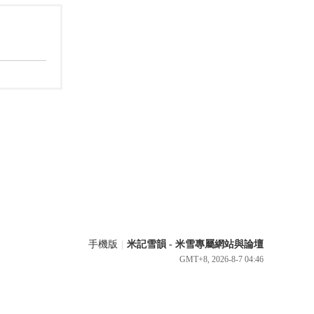
手機版
|
米記雪韻 - 米雪專屬網站與論壇
GMT+8, 2026-8-7 04:46