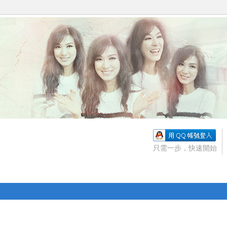
只需一步，快速開始