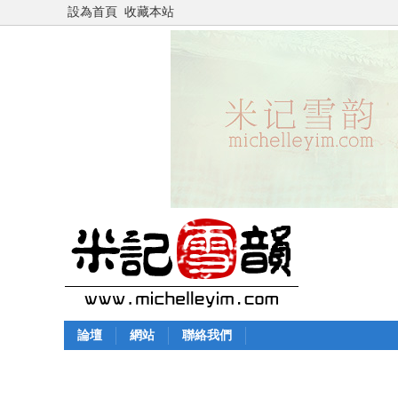
設為首頁
收藏本站
論壇
網站
聯絡我們