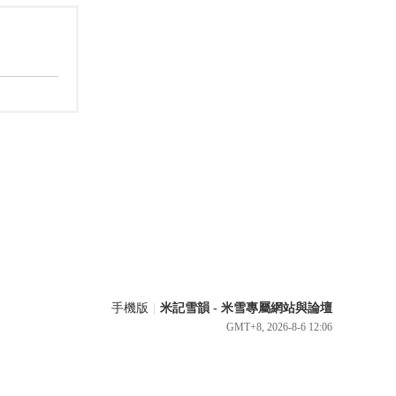
手機版
|
米記雪韻 - 米雪專屬網站與論壇
GMT+8, 2026-8-6 12:06