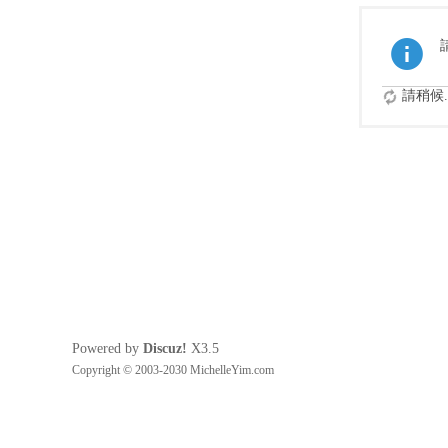
請稍候..
Powered by
Discuz!
X3.5
Copyright © 2003-2030 MichelleYim.com