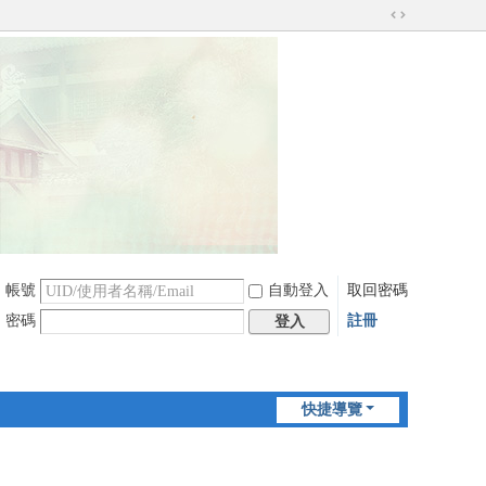
切
換
到
寬
版
帳號
自動登入
取回密碼
密碼
註冊
登入
快捷導覽