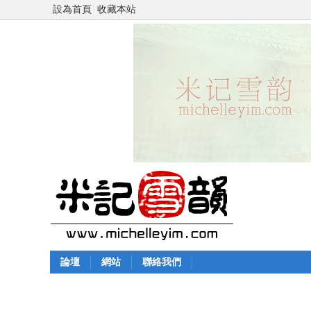
設為首頁
收藏本站
論壇
網站
聯絡我們