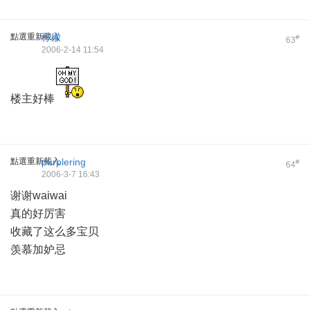
點選重新載入
柠檬
#
63
2006-2-14 11:54
楼主好棒
點選重新載入
purplering
#
64
2006-3-7 16:43
谢谢waiwai
真的好厉害
收藏了这么多宝贝
羡慕加妒忌