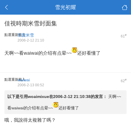
雪光初耀
佳視時期米雪封面集
點選重新載入
至愛米雪
#
61
2006-2-12 21:10
天啊~~看waiwai的介绍有点晕~~
还好看懂了
點選重新載入
waiwai
#
62
2006-2-13 00:52
以下是引用
woaimixue
在2006-2-12 21:10:38的发言：
天啊~~
看waiwai的介绍有点晕~~
还好看懂了
哦，我說得太複雜了嗎？