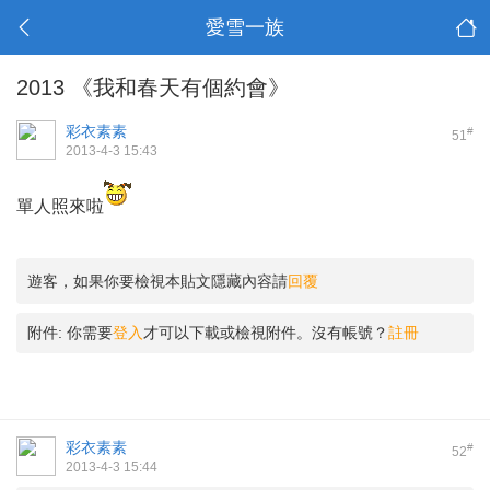
愛雪一族
2013 《我和春天有個約會》
彩衣素素
#
51
2013-4-3 15:43
單人照來啦
遊客，如果你要檢視本貼文隱藏內容請
回覆
附件:
你需要
登入
才可以下載或檢視附件。沒有帳號？
註冊
彩衣素素
#
52
2013-4-3 15:44