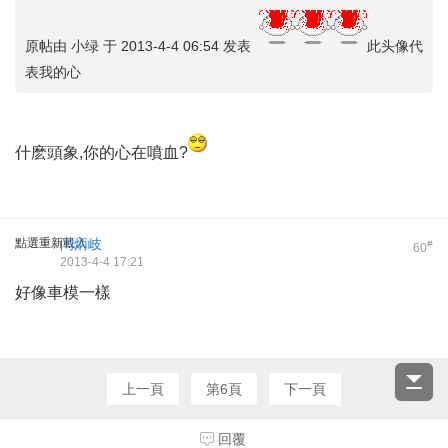
原帖由 小绿 于 2013-4-4 06:54 发表
此头像代
表我的心
什麽頭象,你的心在噴血?
點選重新載入
闫炳岐
#
60
2013-4-4 17:21
好像車模一樣
上一頁
第6頁
下一頁
回覆