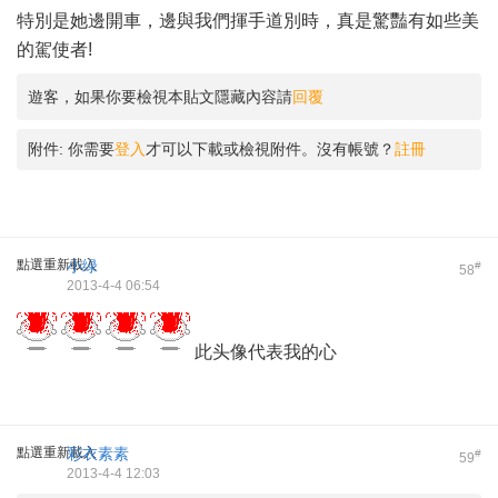
特別是她邊開車，邊與我們揮手道別時，真是驚豔有如些美
的駕使者!
遊客，如果你要檢視本貼文隱藏內容請
回覆
附件:
你需要
登入
才可以下載或檢視附件。沒有帳號？
註冊
點選重新載入
小绿
#
58
2013-4-4 06:54
此头像代表我的心
點選重新載入
彩衣素素
#
59
2013-4-4 12:03