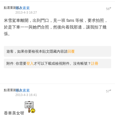
點選重新載入
彩衣素素
#
56
2013-4-3 16:27
米雪駕車離開，出到門口，見一班 fans 等候，要求拍照，
於是下車一一與她們合照，然後向着我那邊，讓我拍了幾
張。
遊客，如果你要檢視本貼文隱藏內容請
回覆
附件:
你需要
登入
才可以下載或檢視附件。沒有帳號？
註冊
點選重新載入
彩衣素素
#
57
2013-4-3 16:41
香車美女呀