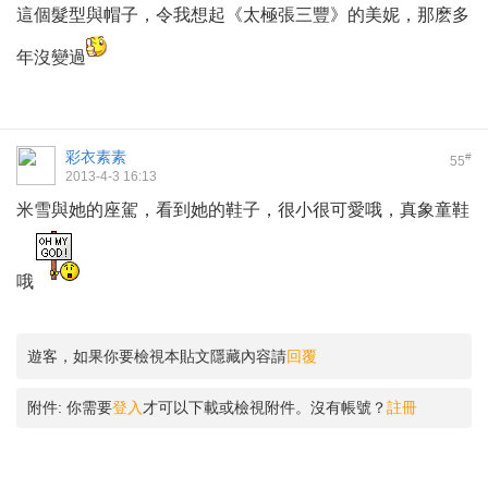
這個髮型與帽子，令我想起《太極張三豐》的美妮，那麽多
年沒變過
彩衣素素
#
55
2013-4-3 16:13
米雪與她的座駕，看到她的鞋子，很小很可愛哦，真象童鞋
哦
遊客，如果你要檢視本貼文隱藏內容請
回覆
附件:
你需要
登入
才可以下載或檢視附件。沒有帳號？
註冊