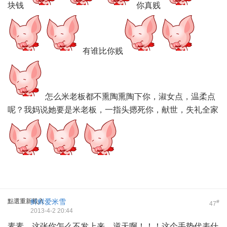
块钱
你真贱
有谁比你贱
怎么米老板都不熏陶熏陶下你，淑女点，温柔点
呢？我妈说她要是米老板，一指头摁死你，献世，失礼全家
點選重新載入
鲜鲜爱米雪
#
47
2013-4-2 20:44
素素，这张你怎么不发上来，逆天啊！！！这个手势代表什