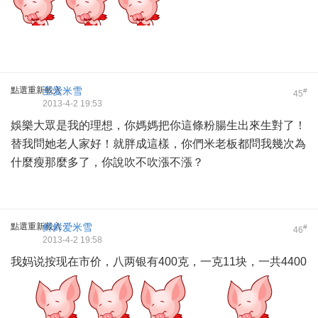
點選重新載入
至愛米雪
#
45
2013-4-2 19:53
娛樂大眾是我的理想，你媽媽把你這條粉腸生出來生對了！
替我問她老人家好！就胖成這樣，你們米老板都問我幾次為
什麼瘦那麼多了，你說吹不吹漲不漲？
點選重新載入
鲜鲜爱米雪
#
46
2013-4-2 19:58
我妈说按现在市价，八两银有400克，一克11块，一共4400