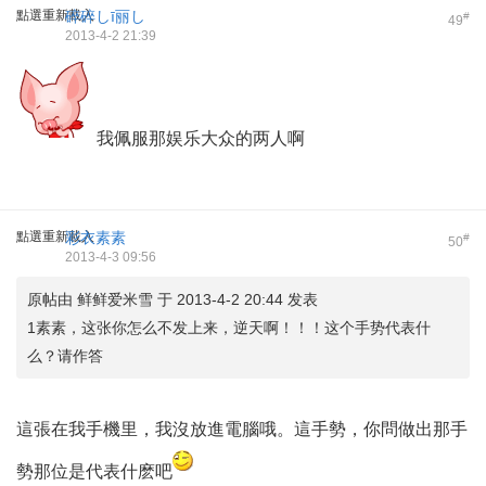
點選重新載入
碎碎しī丽し
#
49
2013-4-2 21:39
我佩服那娱乐大众的两人啊
點選重新載入
彩衣素素
#
50
2013-4-3 09:56
原帖由 鲜鲜爱米雪 于 2013-4-2 20:44 发表
1素素，这张你怎么不发上来，逆天啊！！！这个手势代表什
么？请作答
這張在我手機里，我沒放進電腦哦。這手勢，你問做出那手
勢那位是代表什麽吧