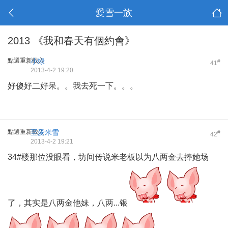
愛雪一族
2013 《我和春天有個約會》
點選重新載入
小绿
#
41
2013-4-2 19:20
好傻好二好呆。。我去死一下。。。
點選重新載入
至愛米雪
#
42
2013-4-2 19:21
34#楼那位没眼看，坊间传说米老板以为八两金去捧她场
了，其实是八两金他妹，八两...银