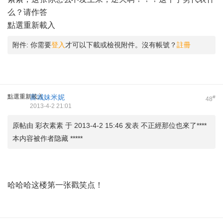
么？请作答
點選重新載入
附件:
你需要
登入
才可以下載或檢視附件。沒有帳號？
註冊
點選重新載入
富城妹米妮
#
48
2013-4-2 21:01
原帖由 彩衣素素 于 2013-4-2 15:46 发表 不正經那位也來了****
本内容被作者隐藏 *****
哈哈哈这楼第一张戳笑点！