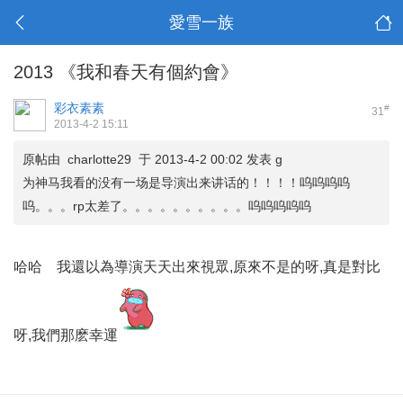
愛雪一族
2013 《我和春天有個約會》
彩衣素素
#
31
2013-4-2 15:11
原帖由 charlotte29 于 2013-4-2 00:02 发表 g
为神马我看的没有一场是导演出来讲话的！！！！呜呜呜呜
呜。。。rp太差了。。。。。。。。。。呜呜呜呜呜
哈哈 我還以為導演天天出來視眾,原來不是的呀,真是對比
呀,我們那麽幸運