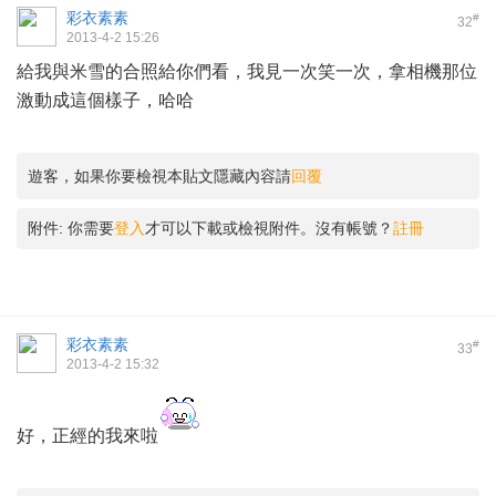
彩衣素素
#
32
2013-4-2 15:26
給我與米雪的合照給你們看，我見一次笑一次，拿相機那位
激動成這個樣子，哈哈
遊客，如果你要檢視本貼文隱藏內容請
回覆
附件:
你需要
登入
才可以下載或檢視附件。沒有帳號？
註冊
彩衣素素
#
33
2013-4-2 15:32
好，正經的我來啦