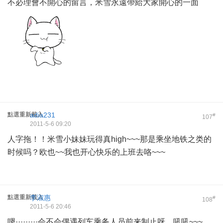
不必理會不開心的留言，米雪永遠帶給大家開心的一面
點選重新載入
adia231
#
107
2011-5-6 09:20
人字拖！！米雪小妹妹玩得真high~~~那是乘坐地铁之类的
时候吗？欧也~~我也开心快乐的上班去咯~~~
點選重新載入
李淑惠
#
108
2011-5-6 20:46
嗯·········会不会偶遇列车乘务人员前来制止呀，吼吼~~~