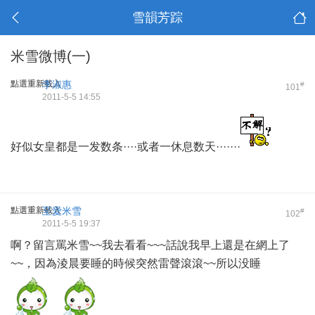
雪韻芳踪
米雪微博(一)
點選重新載入
李淑惠
#
101
2011-5-5 14:55
好似女皇都是一发数条····或者一休息数天·······
點選重新載入
至愛米雪
#
102
2011-5-5 19:37
啊？留言罵米雪~~我去看看~~~話說我早上還是在網上了
~~，因為淩晨要睡的時候突然雷聲滾滾~~所以没睡