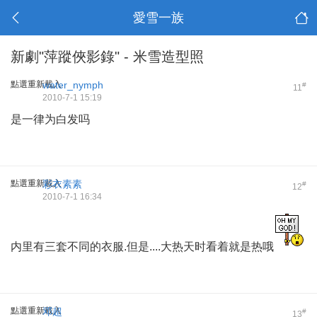
愛雪一族
新劇"萍蹤俠影錄" - 米雪造型照
點選重新載入
water_nymph
#
11
2010-7-1 15:19
是一律为白发吗
點選重新載入
彩衣素素
#
12
2010-7-1 16:34
内里有三套不同的衣服.但是....大热天时看着就是热哦
點選重新載入
邓超
#
13