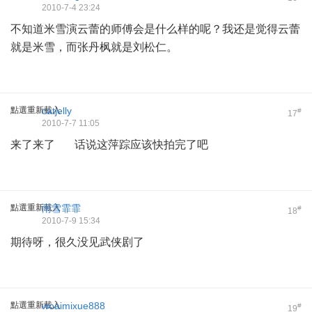
2010-7-4 23:24
不知道米雪演云蕾的师傅会是什么样的呢？我还是觉得云蕾
就是米雪，而张丹枫就是刘松仁。
點選重新載入
catjelly
#
17
2010-7-7 11:05
来了来了 话说这萍踪应该快拍完了吧
點選重新載入
雨雪霏霏
#
18
2010-7-9 15:34
期待呀，很久没见武侠剧了
點選重新載入
woaimixue888
#
19