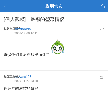
親朋雪友
[個人觀感]—最襯的瑩幕情侶
點選重新載入
swtsndada
#
61
2008-12-20 10:11
真惨他们最后在戏里面死了
點選重新載入
qazwsx123
#
62
2009-11-20 13:18
任达华的演技的确好