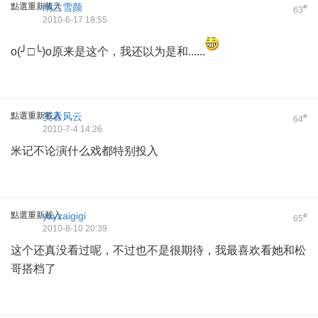
點選重新載入
纳兰雪颜
#
63
2010-6-17 18:55
o(╯□╰)o原来是这个，我还以为是和......
點選重新載入
笑看风云
#
64
2010-7-4 14:26
米记不论演什么戏都特别投入
點選重新載入
yzyzaigigi
#
65
2010-8-10 20:39
这个还真没看过呢，不过也不是很期待，我最喜欢看她和松
哥搭档了