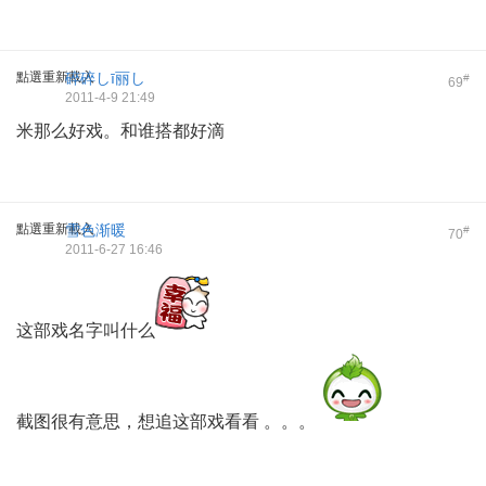
點選重新載入
碎碎しī丽し
#
69
2011-4-9 21:49
米那么好戏。和谁搭都好滴
點選重新載入
雪色渐暖
#
70
2011-6-27 16:46
这部戏名字叫什么
截图很有意思，想追这部戏看看 。。。