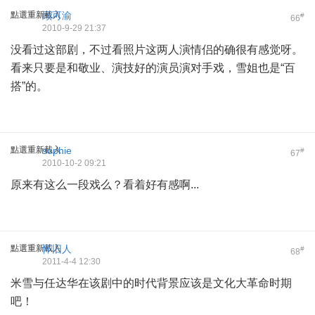
點選重新載入
顾可渝
#
66
2010-9-29 21:37
没看过这部剧，不过看照片这两人演情侣的确很有感觉呀。
看来只要是和敬业、演技好的演员演对手戏，雪姐也是“百
搭”的。
點選重新載入
sophie
#
67
2010-10-2 09:21
原来有这么一段戏么？看着好有感啊...
點選重新載入
怀旧人
#
68
2011-4-4 12:30
米雪与任达华在该剧中的时代背景应该是文化大革命时期
吧！