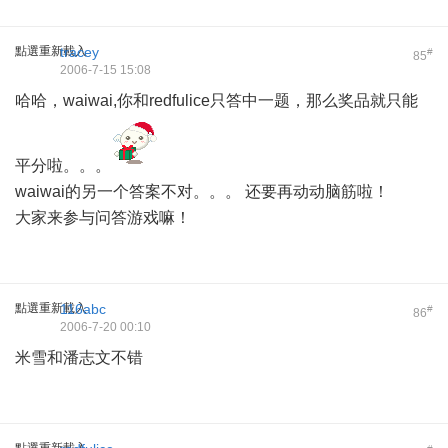
點選重新載入
tracey
#
85
2006-7-15 15:08
哈哈，waiwai,你和redfulice只答中一题，那么奖品就只能
平分啦。。。
waiwai的另一个答案不对。。。 还要再动动脑筋啦！
大家来参与问答游戏嘛！
點選重新載入
116abc
#
86
2006-7-20 00:10
米雪和潘志文不错