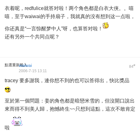
衣着呢，redfulice就答对啦！两个角色都是白衣大侠。。嘻
嘻，至于waiwai的手持扇子，我就真的没有想到这一点啦，
你还真是“一言惊醒梦中人”呀，也算答对啦！
还有另外一个共同点呢？
點選重新載入
waiwai
#
84
2006-7-15 13:11
tracey 要多謝我，連你想不到的也可以答得出，快比獎品
至於第一個問題：姜的角色都是暗戀米雪的，但沒開口說出
來而得不到美人歸，抱憾終生~~只想到這點，這次不敢肯定
啦