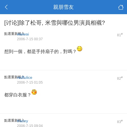
親朋雪友
[讨论]除了松哥, 米雪與哪位男演員相襯?
點選重新載入
waiwai
#
81
2006-7-15 00:37
想到一個，都是手持扇子的，對嗎？
點選重新載入
redfulice
#
82
2006-7-15 01:05
都穿白衣服？
點選重新載入
tracey
#
83
2006-7-15 09:04