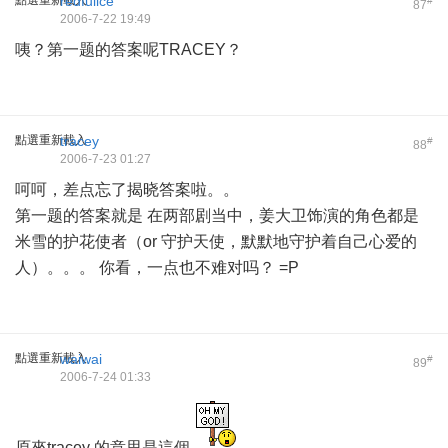
點選重新載入
redfulice
#
87
2006-7-22 19:49
咦？第一题的答案呢TRACEY？
點選重新載入
tracey
#
88
2006-7-23 01:27
呵呵，差点忘了揭晓答案啦。。
第一题的答案就是 在两部剧当中，姜大卫饰演的角色都是
米雪的护花使者（or 守护天使，默默地守护着自己心爱的
人）。。。 你看，一点也不难对吗？ =P
點選重新載入
waiwai
#
89
2006-7-24 01:33
原來tracey 的意思是這個