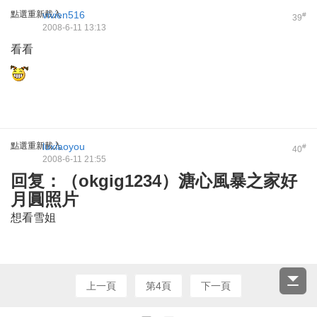
點選重新載入
vivien516
#
39
2008-6-11 13:13
看看
點選重新載入
luxiaoyou
#
40
2008-6-11 21:55
回复：（okgig1234）溏心風暴之家好
月圓照片
想看雪姐
上一頁
第4頁
下一頁