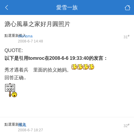
愛雪一族
溏心風暴之家好月圓照片
點選重新載入
clorisna
#
31
2008-6-7 14:48
QUOTE:
以下是引用
tomroc
在2008-6-6 19:33:40的发言：
秀才遇着兵 里面的拾义她妈。
回答正确..
點選重新載入
烟鬼
#
32
2008-6-7 18:27