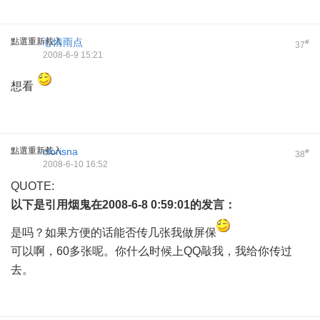
點選重新載入
心情雨点
#
37
2008-6-9 15:21
想看
點選重新載入
clorisna
#
38
2008-6-10 16:52
QUOTE:
以下是引用
烟鬼
在2008-6-8 0:59:01的发言：
是吗？如果方便的话能否传几张我做屏保
可以啊，60多张呢。你什么时候上QQ敲我，我给你传过
去。