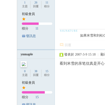
1
26
11
主題
回覆
積分
初級會員
積分
11
如果米雪和刘松仁
發訊息
回覆
ynmaple
發表於 2007-3-9 15:18
|
顯
看到米雪的亲笔信真是开心
0
38
15
主題
回覆
積分
初級會員
積分
15
發訊息