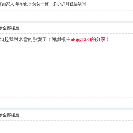
有如家人 年华似水匆匆一瞥，多少岁月轻描淡写
示全部樓層
勾起我對米雪的熱愛了！謝謝樓主
okgig1234的分享！
示全部樓層