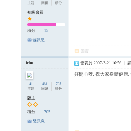
主題
回覆
積分
初級會員
積分
15
發訊息
回覆
ichu
發表於 2007-3-21 16:56
|
好開心呀, 祝大家身體健康, 
41
481
705
主題
回覆
積分
版主
積分
705
發訊息