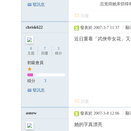
总觉得她亲切得
發訊息
回覆
chrisk622
發表於 2007-3-7 11:37
|
顯
近日重看「武俠帝女花」又
0
7
3
主題
回覆
積分
初級會員
積分
3
發訊息
回覆
asnow
發表於 2007-3-8 12:06
|
顯
她的字真漂亮