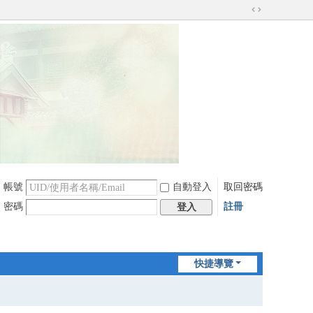
切
換
到
寬
版
帳號
自動登入
取回密碼
密碼
註冊
登入
快捷導覽