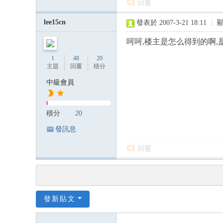
回覆
lee15cn
發表於 2007-3-21 18:11
|
呵呵,楼主是怎么得到的啊
1
48
20
主題
回覆
積分
中級會員
積分
20
發訊息
回覆
發新貼文