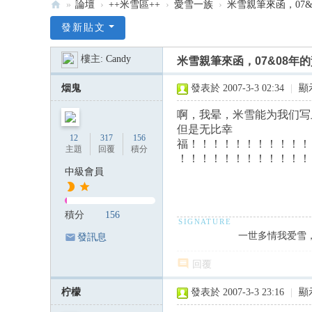
»
論壇
›
++米雪區++
›
愛雪一族
›
米雪親筆來函，07&0
:::
發新貼文
米
樓主:
Candy
米雪親筆來函，07&08年的
雪
米
烟鬼
發表於 2007-3-3 02:34
|
顯
記
啊，我晕，米雪能为我们写
雪
但是无比幸
12
317
156
福！！！！！！！！！！！
韻
主題
回覆
積分
！！！！！！！！！！！！
—
中級會員
米
雪
積分
156
專
一世多情我爱雪
發訊息
屬
回覆
論
壇
柠檬
發表於 2007-3-3 23:16
|
顯
:::