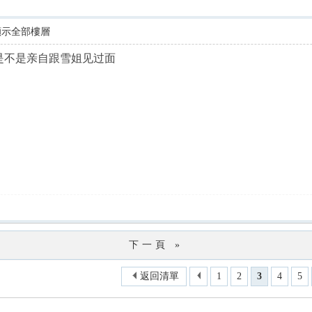
顯示全部樓層
,是不是亲自跟雪姐见过面
下一頁 »
返回清單
1
2
3
4
5