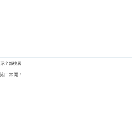
顯示全部樓層
笑口常開 !