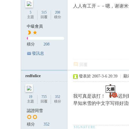
人人有工开－－嗯，谢谢米
5
515
208
主題
回覆
積分
中級會員
積分
208
發訊息
回覆
redfulice
發表於 2007-3-6 20:39
|
顯
我可真是该打！
迟到
19
755
352
主題
回覆
積分
早知米雪的中文字写得好流
認證同雪
積分
352