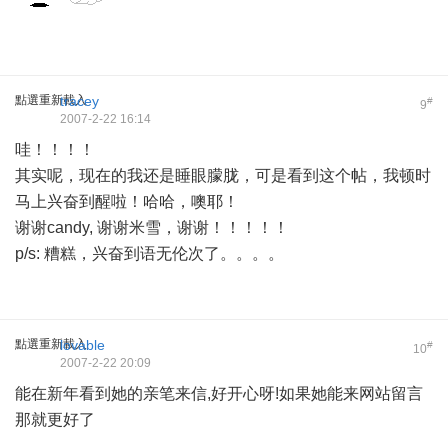
點選重新載入
tracey
#
9
2007-2-22 16:14
哇！！！！
其实呢，现在的我还是睡眼朦胧，可是看到这个帖，我顿时
马上兴奋到醒啦！哈哈，噢耶！
谢谢candy, 谢谢米雪，谢谢！！！！！
p/s: 糟糕，兴奋到语无伦次了。。。。
點選重新載入
lovable
#
10
2007-2-22 20:09
能在新年看到她的亲笔来信,好开心呀!如果她能来网站留言
那就更好了