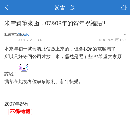
愛雪一族
米雪親筆來函，07&08年的賀年祝福語!!
點選重新載入
Candy
#
1
2007-2-21 13:41
81705
130
本來年初一就會將此信放上來的，但係我家的電腦壞了，
所以只好等回公司才放上來，需然是遲了些,都希望大家原
諒啦！
我都在此祝各位事事順利、新年快樂。
2007年祝福
［不得轉載］