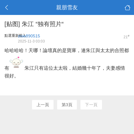
親朋雪友
[贴图] 朱江 “独有照片“
點選重新載入
zoie890515
#
21
2025-11-3 03:03
哈哈哈哈！天哪！論壇真的是寶庫，連朱江與太太的合照都
有
朱江只有這位太太啦，結婚幾十年了，夫妻感情
很好。
上一頁
第3頁
下一頁