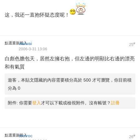
这，我还一直抱怀疑态度呢！
點選重新載入
waiwai
#
25
2006-3-31 13:06
白彪色膽包天，居然左擁右抱，但左邊的明顯比右邊的漂亮
和有氣質
遊客，本貼文隱藏的內容需要積分高於 500 才可瀏覽，你目前積
分為 0
附件:
你需要
登入
才可以下載或檢視附件。沒有帳號？
註冊
點選重新載入
tomroc
#
26