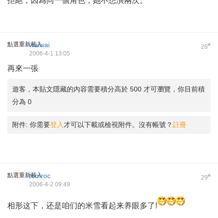
拒絕，因為同一個角色，她不想演兩次。
點選重新載入
waiwai
#
28
2006-4-1 13:05
再來一張
遊客，本貼文隱藏的內容需要積分高於 500 才可瀏覽，你目前積
分為 0
附件:
你需要
登入
才可以下載或檢視附件。沒有帳號？
註冊
點選重新載入
tomroc
#
29
2006-4-2 09:49
相形这下，还是咱们的米雪看起来养眼多了!