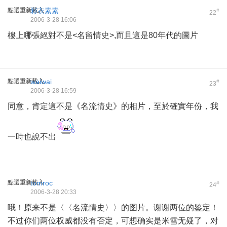
點選重新載入
彩衣素素
#
22
2006-3-28 16:06
樓上哪張絕對不是<名留情史>,而且這是80年代的圖片
點選重新載入
waiwai
#
23
2006-3-28 16:59
同意，肯定這不是《名流情史》的相片，至於確實年份，我
一時也說不出
點選重新載入
tomroc
#
24
2006-3-28 20:33
哦！原来不是〈〈名流情史〉〉的图片。谢谢两位的鉴定！
不过你们两位权威都没有否定，可想确实是米雪无疑了，对