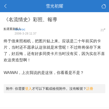
雪光初耀
《名流情史》彩照、報導
點選重新載入
tomroc
#
21
2006-3-28 11:37
终于借来照相机，把图片贴上来。应该是二十年前买的卡
片，当时还不愿承认这张就是米雪呢！不过终将保存下来
了，好后悔，还有好多同类卡片当时没有买，因为实在不喜
欢这类造型啊！
WAIWAI，上次我说的是这张，你看看是不是？
附件:
你需要
登入
才可以下載或檢視附件。沒有帳號？
註冊