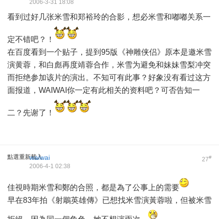
2006-3-31 18:08
看到过好几张米雪和郑裕玲的合影，想必米雪和嘟嘟关系一
定不错吧？！
在百度看到一个贴子，提到95版《神雕侠侣》原本是邀米雪
演黄蓉，和白彪再度靖蓉合作，米雪为避免和妹妹雪梨冲突
而拒绝参加该片的演出。不知可有此事？好象没有看过这方
面报道，WAIWAI你一定有此相关的资料吧？可否告知一
二？先谢了！
點選重新載入
waiwai
#
27
2006-4-1 02:38
佳視時期米雪和鄭的合照，都是為了公事上的需要
早在83年拍《射鵰英雄傳》已想找米雪演黃蓉啦，但被米雪