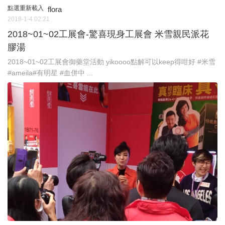
點選重新載入
flora
2018-1-4 02:21
2018~01~02工展會-驚喜現身工展會 米雪親民派花
膠湯
2018~01~02工展會御藥堂活動 yikoooo點解可以keep得咁好 #米雪
#ameila#有明星 #血併中 ...