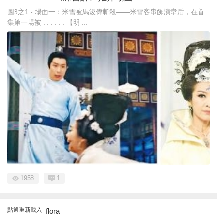
圖3之1 - 場面一：米雪被馬浚偉斬殺——米雪客串飾演韋后，在首
集第一場被 . . . . . . 【明 ...
1958
1
點選重新載入
flora