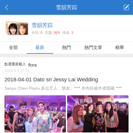
雪韻芳踪
雪韻芳踪
今日:
0
主題:
969
排名:
3
全部
最新
熱門
熱門文章
精華
點選重新載入
flora
2018-4-2 17:05
2018-04-01 Dato sri Jessy Lai Wedding
Sanyu Chen Peyru 多位艺人，朋友。**** 本內容被作者隱藏 ****