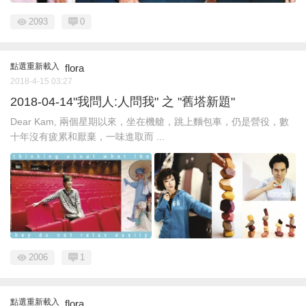
2093
0
點選重新載入
flora
2018-4-15 03:27
2018-04-14"我問人:人問我" 之 "舊塔新題"
Dear Kam, 兩個星期以來，坐在機艙，跳上麵包車，仍是營役，數
十年沒有疲累和厭棄，一味進取而 ...
2006
1
點選重新載入
flora