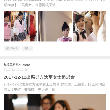
返20歲】「美魔女」米雪開校園派 ...
2621
5
點選重新載入
flora
2017-12-12 17:49
2017-12-12出席邵方逸華女士追思會
2017-12-12出席邵方逸華女士追思會 曾志偉、王祖藍、賭王何鴻燊
四太梁安琪、蓋鳴暉、姜大偉、廖 ...