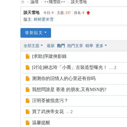
»
論壇
›
++飛雪區++
›
談天雪地
:::
談天雪地
今日:
0
|
主題:
237
|
排名:
8
米
版主:
鲜鲜爱米雪
雪
發新貼文
米
記
全部主題
最新
熱門
熱門文章
精華
更多
雪
[求助]萍蹤俠影錄
韻
[讨论]林志玲「小喬」古裝造型曝光！
—
...
2
米
测测你的旧情人的心里还有你吗
雪
我想問誰是 香港 的朋友,又有MSN的?
專
屬
汪明荃被指贪污？
論
買了武俠帝女花
...
2
壇
温馨提醒
:::