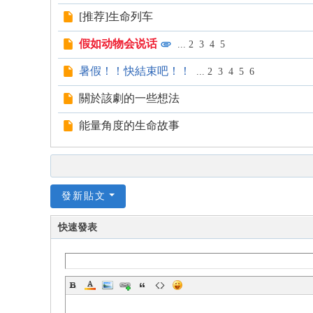
[推荐]生命列车
假如动物会说话
...
2
3
4
5
暑假！！快結束吧！！
...
2
3
4
5
6
關於該劇的一些想法
能量角度的生命故事
發新貼文
快速發表