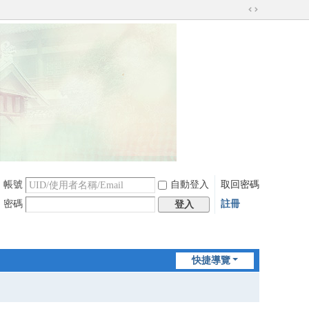
切
換
到
寬
版
帳號
自動登入
取回密碼
密碼
註冊
登入
快捷導覽