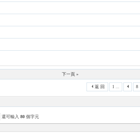
下一頁 »
返 回
1 ...
8
還可輸入
80
個字元